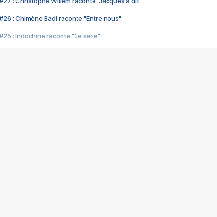
#27 : Christophe Willem raconte "Jacques a dit"
#26 : Chimène Badi raconte "Entre nous"
#25 : Indochine raconte "3e sexe"
#24 : Zaho raconte "C'est chelou"
#23 : Patrick Bruel raconte "Au café des délices"
#22 : Kyo raconte "Le chemin"
#21 : Nolwenn Leroy raconte "Cassé"
#20 : Patrick Hernandez raconte "Born to be alive"
#19 : Lorie raconte "Près de moi"
#18 : Michael Jones raconte "A nos actes manqués" (avec Jean-Jacque
#17 : Khaled raconte "Aïcha"
#16 : Corneille raconte "Parce qu'on vient de loin"
#15 : Indochine raconte "L'aventurier"