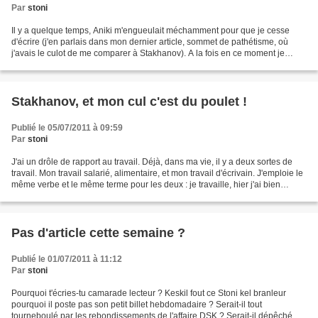
Par
stoni
Il y a quelque temps, Aniki m'engueulait méchamment pour que je cesse
d'écrire (j'en parlais dans mon dernier article, sommet de pathétisme, où
j'avais le culot de me comparer à Stakhanov). A la fois en ce moment je
n'écrivais pas vraiment non plus donc...
Stakhanov, et mon cul c'est du poulet !
Publié le 05/07/2011 à 09:59
Par
stoni
J'ai un drôle de rapport au travail. Déjà, dans ma vie, il y a deux sortes de
travail. Mon travail salarié, alimentaire, et mon travail d'écrivain. J'emploie le
même verbe et le même terme pour les deux : je travaille, hier j'ai bien
travaillé, je dois...
Pas d'article cette semaine ?
Publié le 01/07/2011 à 11:12
Par
stoni
Pourquoi t'écries-tu camarade lecteur ? Keskil fout ce Stoni kel branleur
pourquoi il poste pas son petit billet hebdomadaire ? Serait-il tout
tourneboulé par les rebondissements de l'affaire DSK ? Serait-il dépêché à