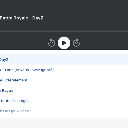
 Battle Royale - DayZ
 DayZ
 a 13 ans (et vous l'avez ignoré)
e (littéralement)
im Rayan
 toutes les règles
s les jeux vidéo
us choquant de Rockstar ? - Le scandale BULLY