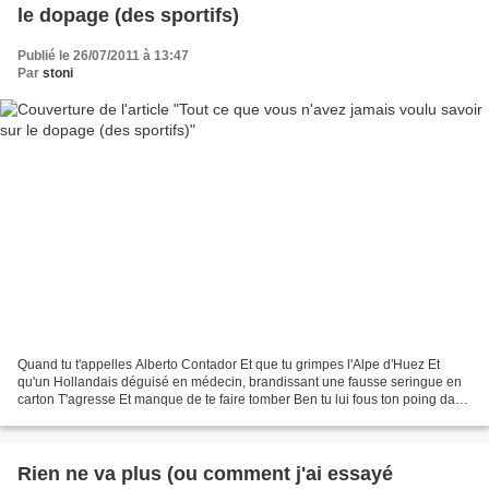
le dopage (des sportifs)
Publié le 26/07/2011 à 13:47
Par
stoni
Quand tu t'appelles Alberto Contador Et que tu grimpes l'Alpe d'Huez Et
qu'un Hollandais déguisé en médecin, brandissant une fausse seringue en
carton T'agresse Et manque de te faire tomber Ben tu lui fous ton poing dans
la gueule Le Tour de France, c'est...
Rien ne va plus (ou comment j'ai essayé