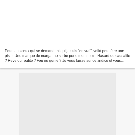
Pour tous ceux qui se demandent qui je suis "en vrai", voilà peut-être une
piste. Une marque de margarine serbe porte mon nom... Hasard ou causalité
? Rêve ou réalité ? Fou ou génie ? Je vous laisse sur cet indice et vous
promets un nouvel article (consistant)...