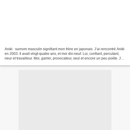
Aniki : surnom masculin signifiant mon frère en japonais. J’ai rencontré Aniki
en 2003. Il avait vingt-quatre ans, et moi dix-neuf. Lui, confiant, percutant,
rieur et travailleur. Moi, gamin, provocateur, seul et encore un peu poète. Je
l’ai suivi. Si...