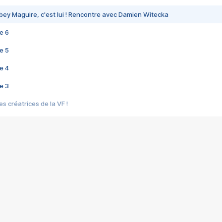
bey Maguire, c'est lui ! Rencontre avec Damien Witecka
e 6
e 5
e 4
e 3
s créatrices de la VF !
e 2
e 1
e Mektoub My Love arrive enfin ! Rencontre avec Shaïn Boumedine et Sal
i : après Toni en famille
elle réalise le bouleversant Dites lui que je l'aime
ais ! Rencontre autour de Vie privée de Rebecca Zlotowski