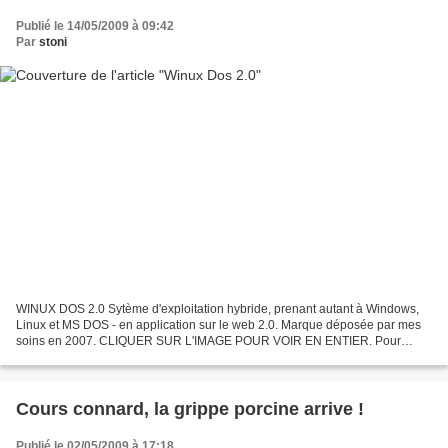
Publié le 14/05/2009 à 09:42
Par
stoni
WINUX DOS 2.0 Sytème d'exploitation hybride, prenant autant à Windows,
Linux et MS DOS - en application sur le web 2.0. Marque déposée par mes
soins en 2007. CLIQUER SUR L'IMAGE POUR VOIR EN ENTIER. Pour
illustrer tout ça, une vieille BD marrante que...
Cours connard, la grippe porcine arrive !
Publié le 02/05/2009 à 17:18