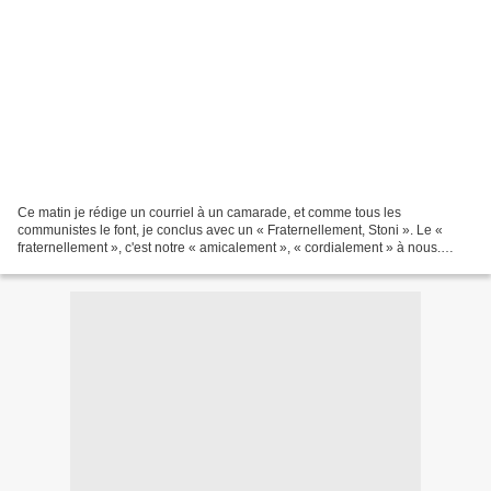
Ce matin je rédige un courriel à un camarade, et comme tous les
communistes le font, je conclus avec un « Fraternellement, Stoni ». Le «
fraternellement », c'est notre « amicalement », « cordialement » à nous.
Toute notre correspondance s'achève par ce...