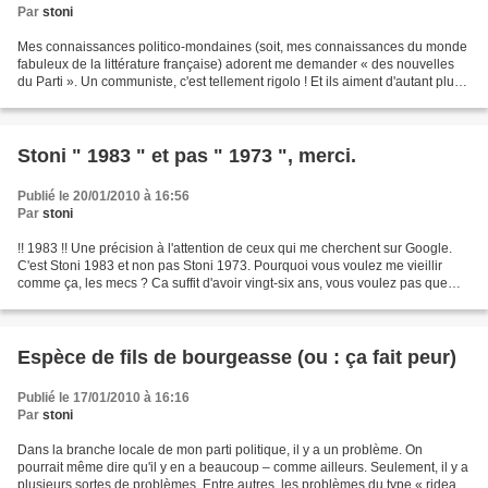
Par
stoni
Mes connaissances politico-mondaines (soit, mes connaissances du monde
fabuleux de la littérature française) adorent me demander « des nouvelles
du Parti ». Un communiste, c'est tellement rigolo ! Et ils aiment d'autant plus
le fait que je sois un « dissident...
Stoni " 1983 " et pas " 1973 ", merci.
Publié le 20/01/2010 à 16:56
Par
stoni
!! 1983 !! Une précision à l'attention de ceux qui me cherchent sur Google.
C'est Stoni 1983 et non pas Stoni 1973. Pourquoi vous voulez me vieillir
comme ça, les mecs ? Ca suffit d'avoir vingt-six ans, vous voulez pas que
j'en aie trente-six, non plus...
Espèce de fils de bourgeasse (ou : ça fait peur)
Publié le 17/01/2010 à 16:16
Par
stoni
Dans la branche locale de mon parti politique, il y a un problème. On
pourrait même dire qu'il y en a beaucoup – comme ailleurs. Seulement, il y a
plusieurs sortes de problèmes. Entre autres, les problèmes du type « rideau