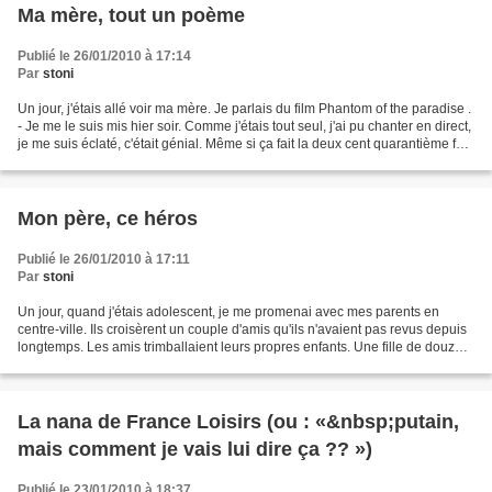
Ma mère, tout un poème
Publié le 26/01/2010 à 17:14
Par
stoni
Un jour, j'étais allé voir ma mère. Je parlais du film Phantom of the paradise .
- Je me le suis mis hier soir. Comme j'étais tout seul, j'ai pu chanter en direct,
je me suis éclaté, c'était génial. Même si ça fait la deux cent quarantième fois
que je...
Mon père, ce héros
Publié le 26/01/2010 à 17:11
Par
stoni
Un jour, quand j'étais adolescent, je me promenai avec mes parents en
centre-ville. Ils croisèrent un couple d'amis qu'ils n'avaient pas revus depuis
longtemps. Les amis trimballaient leurs propres enfants. Une fille de douze
ans, boutonneuse, affligée...
La nana de France Loisirs (ou : «&nbsp;putain,
mais comment je vais lui dire ça ?? »)
Publié le 23/01/2010 à 18:37