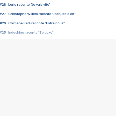
28 : Lorie raconte "Je vais vite"
#27 : Christophe Willem raconte "Jacques a dit"
#26 : Chimène Badi raconte "Entre nous"
#25 : Indochine raconte "3e sexe"
#24 : Zaho raconte "C'est chelou"
#23 : Patrick Bruel raconte "Au café des délices"
#22 : Kyo raconte "Le chemin"
#21 : Nolwenn Leroy raconte "Cassé"
#20 : Patrick Hernandez raconte "Born to be alive"
#19 : Lorie raconte "Près de moi"
#18 : Michael Jones raconte "A nos actes manqués" (avec Jean-Jacque
#17 : Khaled raconte "Aïcha"