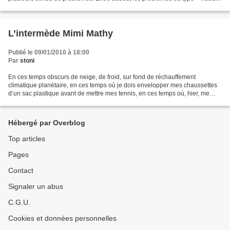
coincé dans la fenêtre ». L'expression...
L’intermède Mimi Mathy
Publié le 09/01/2010 à 18:00
Par
stoni
En ces temps obscurs de neige, de froid, sur fond de réchauffement
climatique planétaire, en ces temps où je dois envelopper mes chaussettes
d’un sac plastique avant de mettre mes tennis, en ces temps où, hier, me
refusant à sortir sous trente centimètres...
Hébergé par Overblog
Top articles
Pages
Contact
Signaler un abus
C.G.U.
Cookies et données personnelles