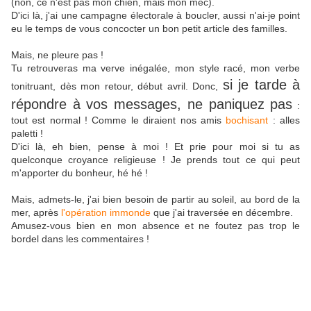
(non, ce n'est pas mon chien, mais mon mec).
D'ici là, j'ai une campagne électorale à boucler, aussi n'ai-je point
eu le temps de vous concocter un bon petit article des familles.
.
Mais, ne pleure pas !
Tu retrouveras ma verve inégalée, mon style racé, mon verbe
si je tarde à
tonitruant, dès mon retour, début avril. Donc,
répondre à vos messages, ne paniquez pas
:
tout est normal ! Comme le diraient nos amis
bochisant
: alles
paletti !
D'ici là, eh bien, pense à moi ! Et prie pour moi si tu as
quelconque croyance religieuse ! Je prends tout ce qui peut
m'apporter du bonheur, hé hé !
.
Mais, admets-le, j'ai bien besoin de partir au soleil, au bord de la
mer, après
l'opération immonde
que j'ai traversée en décembre.
Amusez-vous bien en mon absence et ne foutez pas trop le
bordel dans les commentaires !
.
.