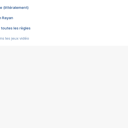
e (littéralement)
im Rayan
 toutes les règles
s les jeux vidéo
us choquant de Rockstar ? - Le scandale BULLY
e plus moche de Steam
du RÊVE tourne au CAUCHEMAR
pendant 8 heures
it… à tort
umiliés par un jeu vidéo
ire - Final Fantasy 8
ti un empire - Age of Empires