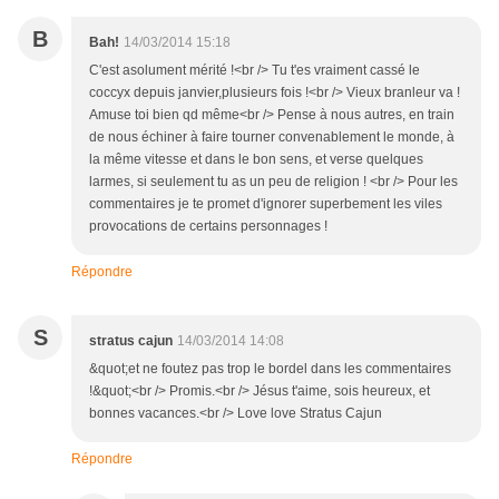
B
Bah!
14/03/2014 15:18
C'est asolument mérité !<br /> Tu t'es vraiment cassé le
coccyx depuis janvier,plusieurs fois !<br /> Vieux branleur va !
Amuse toi bien qd même<br /> Pense à nous autres, en train
de nous échiner à faire tourner convenablement le monde, à
la même vitesse et dans le bon sens, et verse quelques
larmes, si seulement tu as un peu de religion ! <br /> Pour les
commentaires je te promet d'ignorer superbement les viles
provocations de certains personnages !
Répondre
S
stratus cajun
14/03/2014 14:08
&quot;et ne foutez pas trop le bordel dans les commentaires
!&quot;<br /> Promis.<br /> Jésus t'aime, sois heureux, et
bonnes vacances.<br /> Love love Stratus Cajun
Répondre