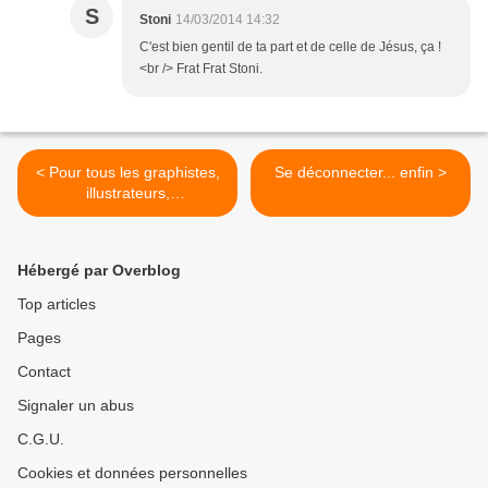
S
Stoni
14/03/2014 14:32
C'est bien gentil de ta part et de celle de Jésus, ça !
<br /> Frat Frat Stoni.
< Pour tous les graphistes,
Se déconnecter... enfin >
illustrateurs,
infographistes... qui me
demandent des conseils
Hébergé par Overblog
Top articles
Pages
Contact
Signaler un abus
C.G.U.
Cookies et données personnelles